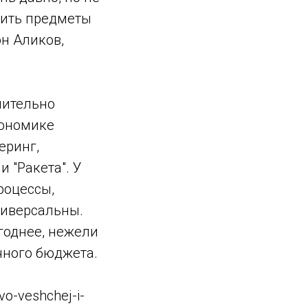
зить предметы
он Аликов,
мительно
кономике
еринг,
 "Ракета". У
роцессы,
ниверсальны.
годнее, нежели
чного бюджета.
vo-veshchej-i-