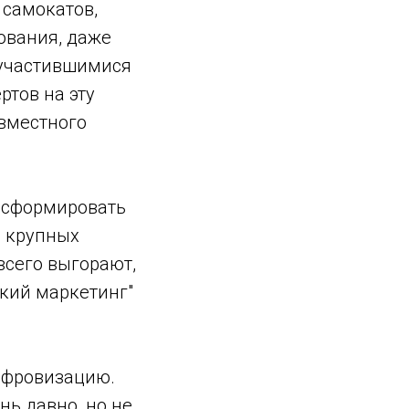
 самокатов,
ования, даже
 участившимися
тов на эту
овместного
 "сформировать
и крупных
сего выгорают,
ский маркетинг"
цифровизацию.
нь давно, но не