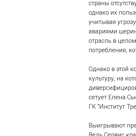
страны отсутств
однако их польз
учитывая угрозу
авариями шерин
отрасль в целом
потребления, к
Однако в этой к
культуру, на ко
диверсифициров
сетует Елена Сы
ГК "Институт Тре
Выигрывают пре
Ведь Сервис кра