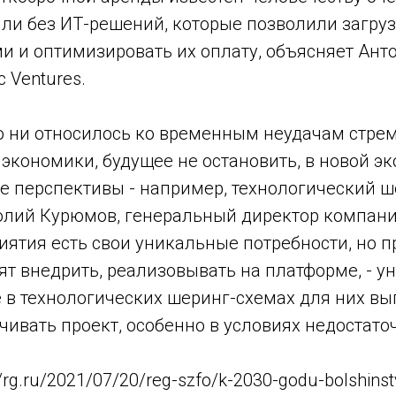
ли без ИТ-решений, которые позволили загру
и и оптимизировать их оплату, объясняет Ант
c Ventures.
о ни относилось ко временным неудачам стре
экономики, будущее не остановить, в новой э
е перспективы - например, технологический ш
олий Курюмов, генеральный директор компании
ятия есть свои уникальные потребности, но п
ят внедрить, реализовывать на платформе, - у
 в технологических шеринг-схемах для них вы
ивать проект, особенно в условиях недостато
//rg.ru/2021/07/20/reg-szfo/k-2030-godu-bolshinst