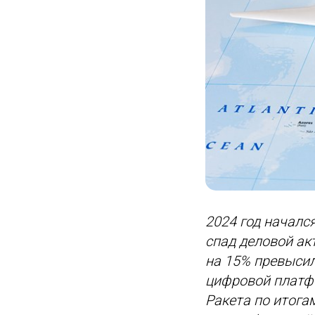
2024 год началс
спад деловой ак
на 15% превысил
цифровой платф
Ракета по итога