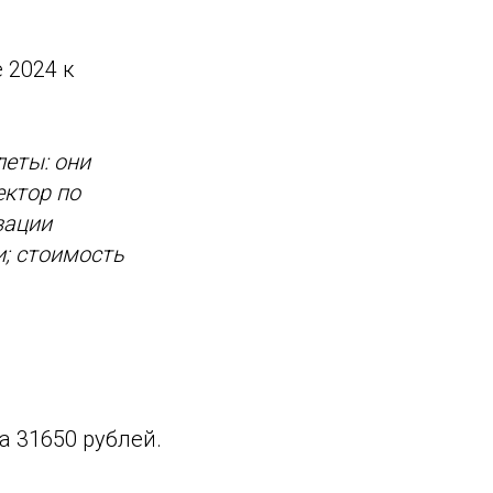
 2024 к
еты: они
ектор по
зации
и; стоимость
а 31650 рублей.