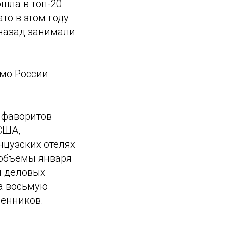
ошла в топ-20
то в этом году
 назад занимали
имо России
 фаворитов
США,
нцузских отелях
 объемы января
и деловых
ла восьмую
венников.