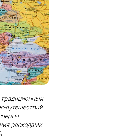
а традиционный
ес-путешествий
сперты
ния расходами
й