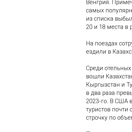
Венгрия. Примеч
самых популярны
из списка выбы
20 и 18 места в 
На поездах сот
ездили в Казахс
Среди отельных 
вошли Казахстан
Кыргызстан и Ту
в два раза прев
2023-го. В США 
туристов почти 
строчку по объ