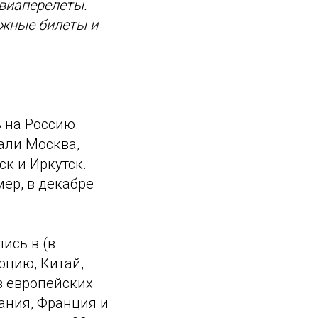
авиаперелеты.
ожные билеты и
 на Россию.
али Москва,
ск и Иркутск.
мер, в декабре
ись в (в
рцию, Китай,
з европейских
ания, Франция и