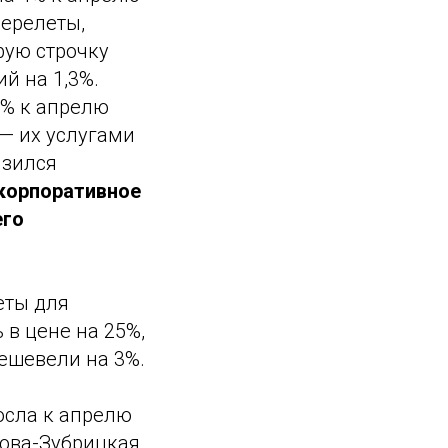
перелеты,
рую строчку
й на 1,3%.
5% к апрелю
 — их услугами
изился
корпоративное
его
еты для
 в цене на 25%,
ешевели на 3%.
осла к апрелю
нова-Зубрицкая,