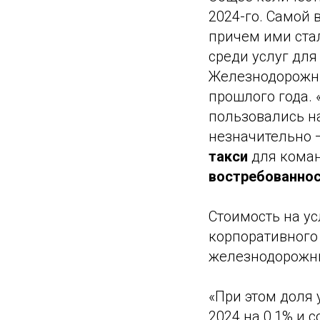
2024-го. Самой 
причем ими стал
среди услуг для
Железнодорожны
прошлого года. 
пользовались на
незначительно 
такси
для коман
востребованнос
Стоимость на ус
корпоративного 
железнодорожны
«При этом доля 
2024 на 0,1% и 