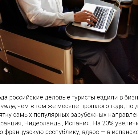
ода российские деловые туристы ездили в биз
 чаще
, чем в том же месяце прошлого года, по
есятку самых популярных зарубежных направл
ранция, Нидерланды, Испания. На 20% увелич
о французскую республику, вдвое — в испанск