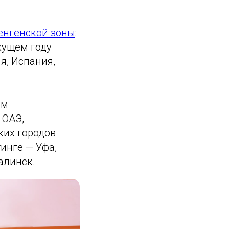
енгенской зоны
:
екущем году
я, Испания,
ем
 ОАЭ,
ких городов
инге — Уфа,
алинск.