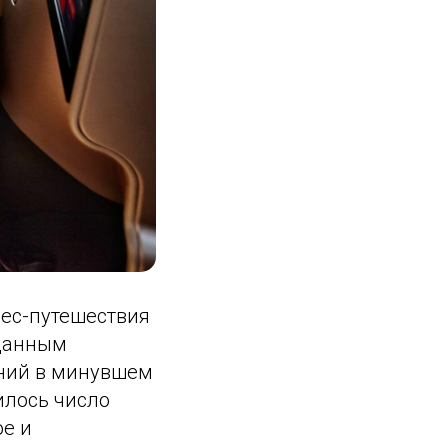
нес-путешествия
 данным
ений в минувшем
илось число
ое и