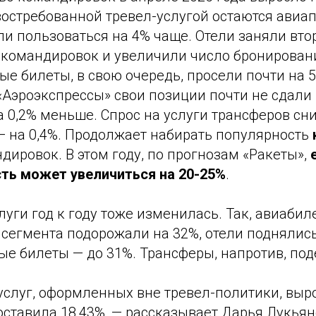
востребованной тревел-услугой остаются авиа
и пользоваться на 4% чаще. Отели заняли вто
 командировок и увеличили число бронировани
е билеты, в свою очередь, просели почти на 
«Аэроэкспрессы» свои позиции почти не сдали
 0,2% меньше. Спрос на услуги трансферов сн
— на 0,4%. Продолжает набирать популярность
дировок. В этом году, по прогнозам «Ракеты»,
ть может увеличиться на 20-25%
.
луги год к году тоже изменилась. Так, авиабил
сегмента подорожали на 32%, отели поднялись
е билеты — до 31%. Трансферы, напротив, под
услуг, оформленных вне тревел-политики, выр
составила 18,43%, — рассказывает Дарья Лукья