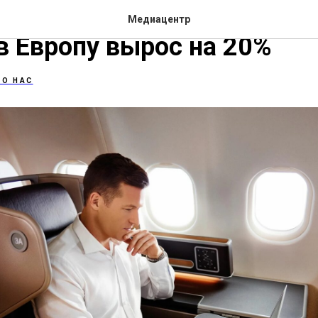
siness Travel: Спрос на би
Медиацентр
в Европу вырос на 20%
 О НАС