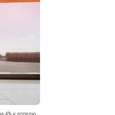
на 4% к апрелю