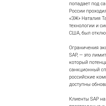
попадает под са
России проходил
«ЭЖ» Наталия Т
технологии и с
США, был отключ
Ограничения экс
SAP, — это лими
который потенц
санкционный спи
российские комп
доступны обнов
Клиенты SAP на