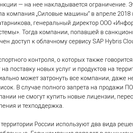
нкции — на нее накладывается ограничение. Э
а компания „Силовые машины“ в апреле 2018 г
атарникова, генеральный директор ООО «Инф
истемы». Тогда компании, попавшей в санкцио
ен доступ к облачному сервису SAP Hybris Clou
портного контроля, о которых также говоритс
т на поставку новых услуг и продуктов на терр
иально может затронуть все компании, даже н
сок. В случае полного запрета на продажи ПО
ании не смогут купить новые лицензии, перес
ления и техподдержка.
 территории России используют два вида реше