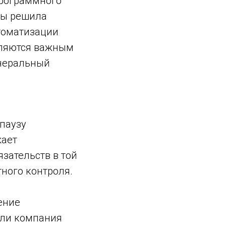
программного
аны решила
томатизации
вляются важным
енеральный
 паузу
жает
зательств в той
тного контроля.
ение
сли компания