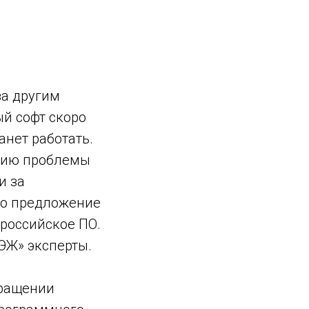
за другим
ый софт скоро
анет работать.
нию проблемы
и за
то предложение
 российское ПО.
ЭЖ» эксперты.
кращении