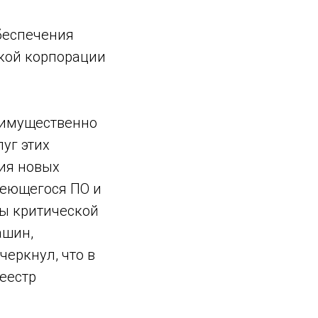
беспечения
ской корпорации
еимущественно
луг этих
ия новых
меющегося ПО и
ты критической
ашин,
еркнул, что в
еестр