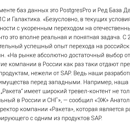
менте баз данных это PostgresPro и Ред База Д
С и Галактика. «Безусловно, в текущих услови
ности с укоренным переходом на отечественны
что это вполне реальная и понятная задача. С 2
тельный успешный опыт перехода на российск
ин. «На рынке абсолютно достаточный выбор о
ие компании в России как раз таки отдают пр
продуктам, нежели от SAP. Ведь наши разработ
имущества перед западными. Например, наша
Ракета“ имеет широкий тревел-контент не тол
льный в России и СНГ», — сообщил «ЭЖ» Анато
ректор компании «Ракета», которая является 
ирующего с одним из продуктов SAP.