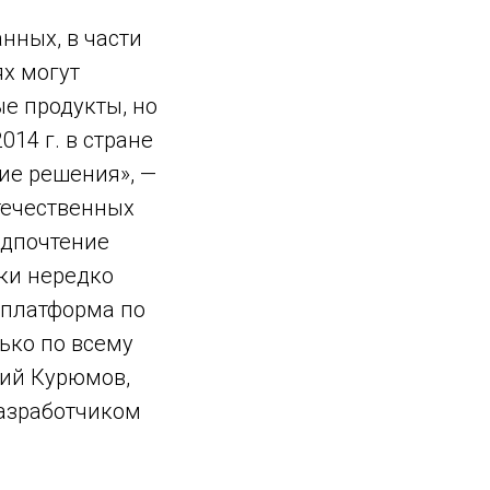
анных, в части
ях могут
е продукты, но
014 г. в стране
ие решения», —
течественных
едпочтение
ки нередко
 платформа по
ько по всему
лий Курюмов,
разработчиком