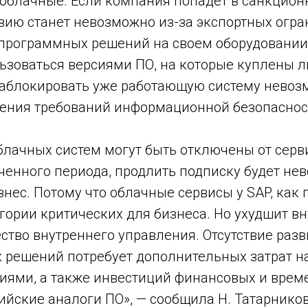
облачные. Если компания попадет в санкцион
зию станет невозможно из-за экспортных огра
программных решений на своем оборудовании
ьзоваться версиями ПО, на которые куплены л
аблокировать уже работающую систему невоз
ения требований информационной безопаснос
блачных систем могут быть отключены от серв
ченного периода, продлить подписку будет нев
знес. Потому что облачные сервисы у SAP, как 
егории критических для бизнеса. Но ухудшит в
ство внутреннего управления. Отсутствие разв
х решений потребует дополнительных затрат н
ями, а также инвестиций финансовых и врем
ийские аналоги ПО», — сообщила Н. Татарников