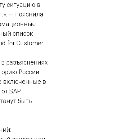
ту ситуацию в
.», — пояснила
ормационные
нный список
d for Customer.
я в разъяснениях
иторию России,
е включенные в
 от SAP
танут быть
ний: