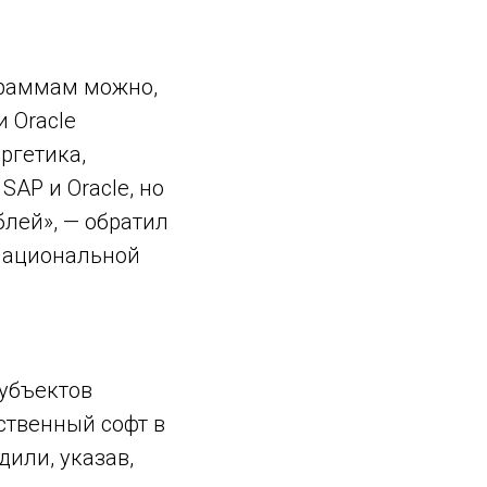
граммам можно,
 Oracle
ргетика,
SAP и Oracle, но
лей», — обратил
«Национальной
субъектов
ственный софт в
дили, указав,