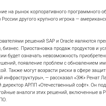
ние на рынок корпоративного программного о
з России другого крупного игрока — американ
зователями решений SAP и Oracle являются пр
и, бизнес. Приостановка продаж продуктов и ус
сии будет означать невозможность приобретен
шений, появление проблем с обновлением и
ой. Также могут возрасти риски в сфере защи
 инфраструктуры», — рассказал «ЭЖ» Ренат Л
директор АРПП «Отечественный софт». Он подч
тойные аналоги этих решений, включенные в Р
ПО.