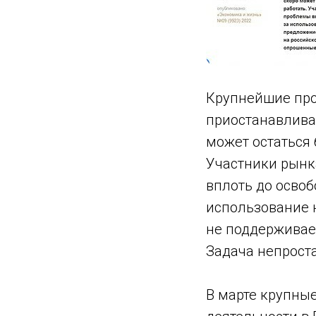
Крупнейшие про
приостанавливаю
может остаться 
Участники рынк
вплоть до осво
использование 
не поддерживает
Задача непроста
В марте крупны