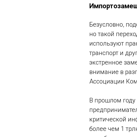
Импортозамещ
Безусловно, по
но такой перехо
используют пра
транспорт и дру
экстренное зам
внимание в раз
Ассоциации Ком
В прошлом году
предпринимател
критической ин
более чем 1 трл