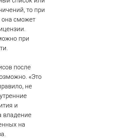
ный список или
ничений, то при
 она сможет
ицензии.
можно при
ти.
исов после
озможно. «Это
правило, не
нутренние
ития и
а владение
енных на
а.