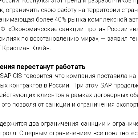
России. Коснулся этот тренд и разработчиков 
к, ограничить свою работу на территории стр
занимающая более 40% рынка комплексной ав
РФ. «Экономические санкции против России я
силиях по восстановлению мира», — заявил г
E Кристиан Кляйн.
ения перестанут работать
SAP CIS говорится, что компания поставила на
ых контрактов в России. При этом SAP продол
ействующих клиентов в рамках договорных обя
 это позволяют санкции и ограничения экспор
одержится два ограничения: санкции и огранич
троля. С первым ограничением все понятно: е