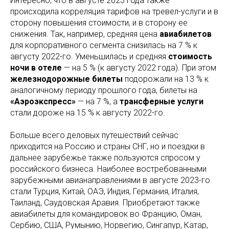
Интересно, что в августе 2023 года также
происходила корреляция тарифов на тревел-услуги и в
сторону повышения стоимости, и в сторону ее
снижения. Так, например, средняя цена
авиабилетов
для корпоративного сегмента снизилась на 7 % к
августу 2022-го. Уменьшилась и средняя
стоимость
ночи в отеле
— на 5 % (к августу 2022 года). При этом
железнодорожные билеты
подорожали на 13 % к
аналогичному периоду прошлого года, билеты на
«Аэроэкспресс»
— на 7 %, а
трансферные услуги
стали дороже на 15 % к августу 2022-го.
Больше всего деловых путешествий сейчас
приходится на Россию и страны СНГ, но и поездки в
дальнее зарубежье также пользуются спросом у
российского бизнеса. Наиболее востребованными
зарубежными авианаправлениями в августе 2023-го
стали Турция, Китай, ОАЭ, Индия, Германия, Италия,
Таиланд, Саудовская Аравия. Приобретают также
авиабилеты для командировок во Францию, Оман,
Сербию, США, Румынию, Норвегию, Сингапур, Катар,