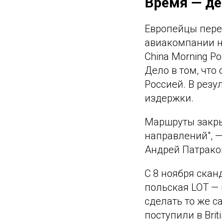
Время — де
Европейцы пере
авиакомпании н
China Morning Po
Дело в том, что
Россией. В резу
издержки.
Маршруты закрыв
направлений", —
Андрей Патрако
С 8 ноября ска
польская LOT — 
сделать то же с
поступили в Brit