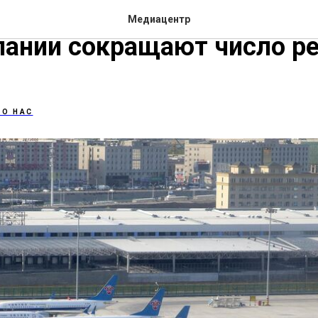
сти: Европейские и амер
Медиацентр
ании сокращают число ре
 О НАС