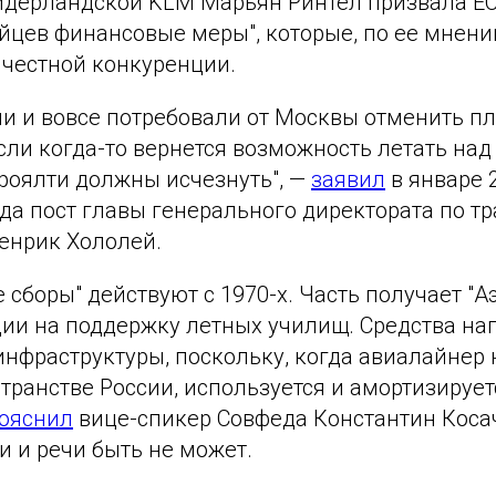
идерландской KLM Марьян Ринтел призвала ЕС
йцев финансовые меры", которые, по ее мнени
 честной конкуренции.
и и вовсе потребовали от Москвы отменить пл
сли когда-то вернется возможность летать над
 роялти должны исчезнуть", —
заявил
в январе 
а пост главы генерального директората по тр
енрик Хололей.
 сборы" действуют с 1970-х. Часть получает "Аэ
ции на поддержку летных училищ. Средства на
нфраструктуры, поскольку, когда авиалайнер 
транстве России, используется и амортизируе
ояснил
вице-спикер Совфеда Константин Косач
и и речи быть не может.