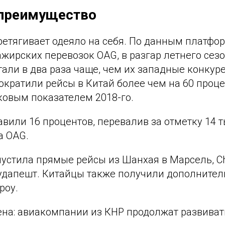
 преимущество
ретягивает одеяло на себя. По данным платфо
жирских перевозок OAG, в разгар летнего сез
али в два раза чаще, чем их западные конкур
кратили рейсы в Китай более чем на 60 проце
ковым показателем 2018-го.
вили 16 процентов, перевалив за отметку 14 т
а OAG.
апустила прямые рейсы из Шанхая в Марсель, Ch
Будапешт. Китайцы также получили дополнител
роу.
ена: авиакомпании из КНР продолжат развиват