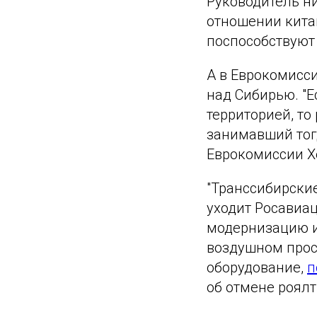
Руководитель н
отношении кита
поспособствуют
А в Еврокомисси
над Сибирью. "Е
территорией, то
занимавший тогд
Еврокомиссии Х
"Транссибирские
уходит Росавиа
модернизацию и
воздушном прос
оборудование,
п
об отмене роялт