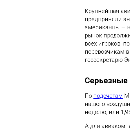
Крупнейшая авиа
предприняли ан
американцы — н
рынок продолжи
всех игроков, п
перевозчикам в 
госсекретарю Э
Серьезные 
По
подсчетам
Ми
нашего воздушно
неделю, или 1,9
А для авиакомпа