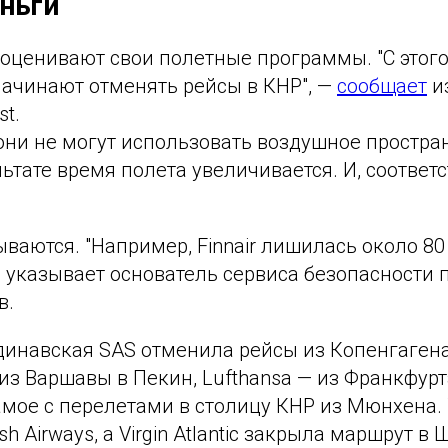
ньги
оценивают свои полетные программы. "С этог
ачинают отменять рейсы в КНР", —
сообщает
и
st.
 они не могут использовать воздушное простра
льтате время полета увеличивается. И, соответс
аются. "Например, Finnair лишилась около 80
 указывает основатель сервиса безопасности 
в.
ндинавская SAS отменила рейсы из Копенгагена
из Варшавы в Пекин, Lufthansa — из Франкфурт
амое с перелетами в столицу КНР из Мюнхена.
ish Airways, а Virgin Atlantic закрыла маршрут в