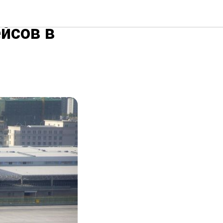
иканские
йсов в