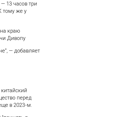
s — 13 часов три
 тому же у
 на краю
мчи Дивопу
е", — добавляет
 китайский
щество перед
еще в 2023-м.