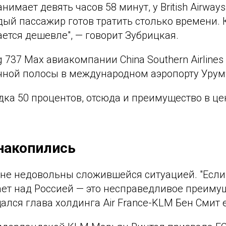
анимает девять часов 58 минут, у British Airway
ый пассажир готов тратить столько времени. К
ется дешевле", — говорит Зубрицкая.
 737 Max авиакомпании China Southern Airlines
чной полосы в международном аэропорту Уру
ка 50 процентов, отсюда и преимущество в цен
накопились
не недовольны сложившейся ситуацией. "Если
ает над Россией — это несправедливое преиму
ался глава холдинга Air France-KLM Бен Смит 