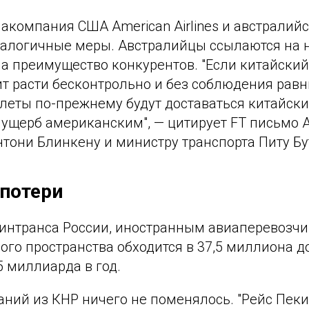
компания США American Airlines и австралийс
алогичные меры. Австралийцы ссылаются на н
а преимущество конкурентов. "Если китайски
т расти бесконтрольно и без соблюдения равн
олеты по-прежнему будут доставаться китайск
ущерб американским", — цитирует FT письмо Am
нтони Блинкену и министру транспорта Питу Б
потери
нтранса России, иностранным авиаперевозчи
го пространства обходится в 37,5 миллиона д
5 миллиарда в год.
ний из КНР ничего не поменялось. "Рейс Пеки