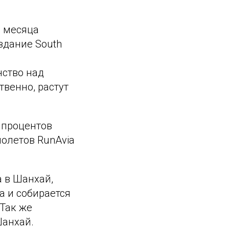
о месяца
здание South
нство над
твенно, растут
 процентов
полетов RunAvia
 в Шанхай,
а и собирается
 Так же
 Шанхай.