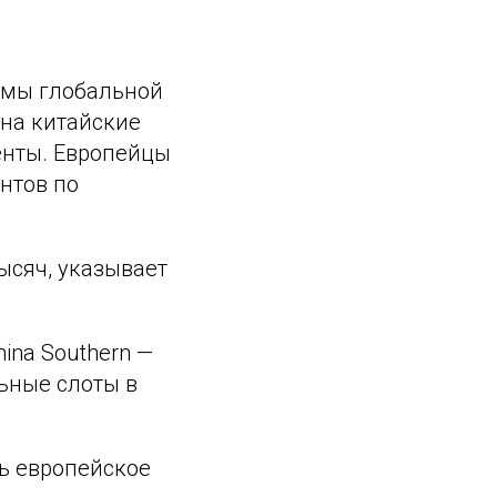
рмы глобальной
она китайские
енты. Европейцы
нтов по
ысяч, указывает
ina Southern —
ьные слоты в
ь европейское