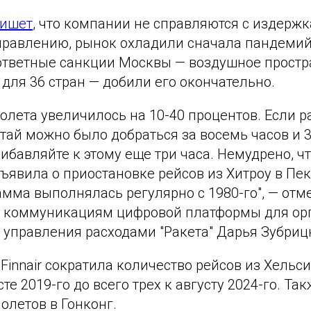
ишет
, что компании не справляются с издерж
аправлению, рынок охладили сначала пандеми
 ответные санкции Москвы — воздушное простр
 для 36 стран — добили его окончательно.
полета увеличилось на 10-40 процентов. Если р
ай можно было добраться за восемь часов и 3
бавляйте к этому еще три часа. Немудрено, что 
бъявила о приостановке рейсов из Хитроу в Пек
мма выполнялась регулярно с 1980-го", — отм
и коммуникациям цифровой платформы для ор
 управления расходами "Ракета" Дарья Зубриц
 Finnair сократила количество рейсов из Хельси
те 2019-го до всего трех к августу 2024-го. Та
олетов в Гонконг.