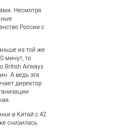
ками. Несмотря
йные
анство России с
аньше из той же
0 минут, то
British Airways
ин. А ведь эта
ечает директор
ганизации
кая.
нки в Китай с 42
кже снизилась