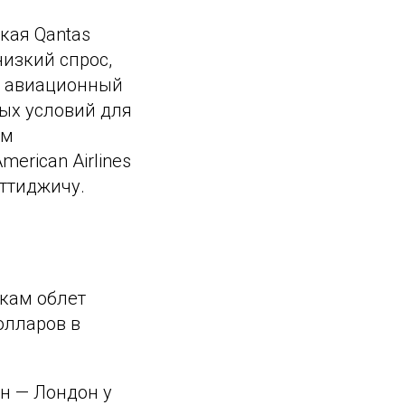
кая Qantas
изкий спрос,
й авиационный
ых условий для
им
erican Airlines
уттиджичу.
кам облет
олларов в
н — Лондон у