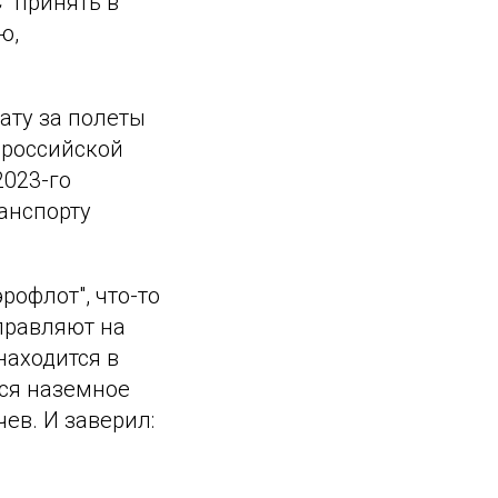
 "принять в
ю,
ату за полеты
 российской
2023-го
анспорту
рофлот", что-то
правляют на
находится в
тся наземное
ев. И заверил: