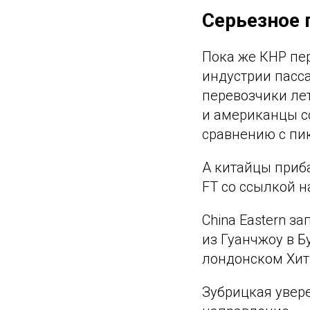
Серьезное
Пока же КНР пе
индустрии пасса
перевозчики лет
и американцы со
сравнению с пи
А китайцы приба
FT со ссылкой н
China Eastern з
из Гуанчжоу в 
лондонском Хит
Зубрицкая увер