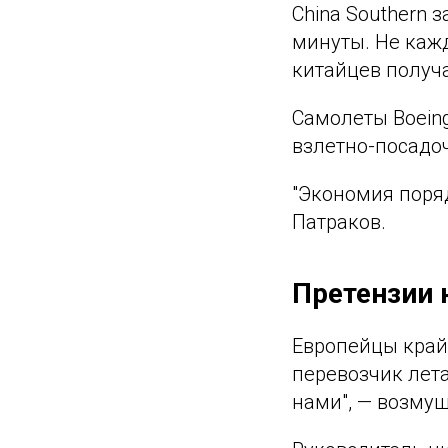
China Southern з
минуты. Не кажд
китайцев получа
Самолеты Boeing
взлетно-посадо
"Экономия поряд
Патраков.
Претензии 
Европейцы край
перевозчик лет
нами", — возмущ