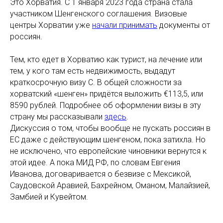
Это Хорватия. С 1 января 2023 года страна стала
участником Шенгенского соглашения. Визовые
центры Хорватии уже
начали принимать
документы от
россиян.
Тем, кто едет в Хорватию как турист, на лечение или
тем, у кого там есть недвижимость, выдадут
краткосрочную визу С. В общей сложности за
хорватский «шенген» придётся выложить €113,5, или
8590 рублей. Подробнее об оформлении визы в эту
страну мы рассказывали
здесь
.
Дискуссия о том, чтобы вообще не пускать россиян в
ЕС даже с действующим шенгеном, пока затихла. Но
не исключено, что европейские чиновники вернутся к
этой идее. А пока МИД РФ, по словам Евгения
Иванова, договаривается о безвизе с Мексикой,
Саудовской Аравией, Бахрейном, Оманом, Малайзией,
Замбией и Кувейтом.