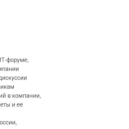
ИТ-форуме,
омпании
дискуссии
никам
ий в компании,
еты и ее
оссии,