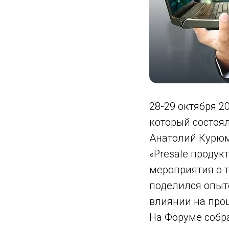
28-29 октября 2
который состоя
Анатолий Курюм
«Presale продук
мероприятия о т
поделился опыт
влиянии на проц
На Форуме собр