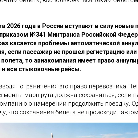
ентам билета, воспользоваться таким билетом
та 2026 года в России вступают в силу новые 
 приказом №341 Минтранса Российской Федер
раз касается проблемы автоматической аннул
я, если пассажир не прошел регистрацию или
 полета, то авиакомпания имеет право аннули
 и все стыковочные рейсы.
водят ограничения это право перевозчика. Те
гменты маршрута должна сохраняться, если 
омпанию о намерении продолжить поездку. О
ду, что сохранение билета не происходит авто