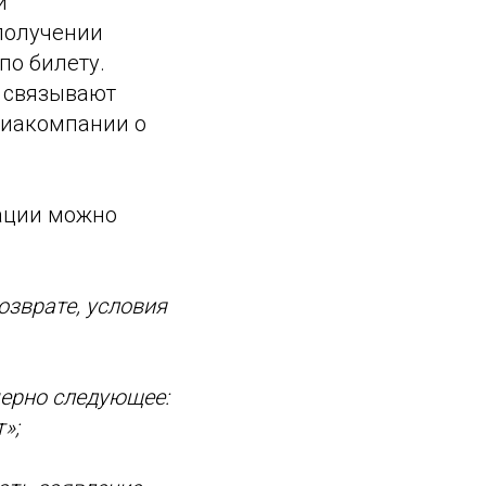
и
 получении
по билету.
о связывают
виакомпании о
уации можно
озврате, условия
мерно следующее:
»;