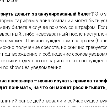
24 часов.
рнуть деньги за аннулированный билет?
Это з
оторым тарифам у авиакомпаний могут быть ус
мену билета в случае no-show со штрафом. Есл
вратный, либо невозвратный после наступлени
невозможен. При «вынужденном возврате» (боле
озможно получение средств, но обычно требуетс
 подтверждение и соблюдение сроков уведом
возчики отдельно оговаривают, что вынужденн
и no show без уведомления.
ава пассажира – нужно изучать правила тариф
дет понимать, на что он может рассчитывать, 
иалиний ранее действовали и сейчас существу