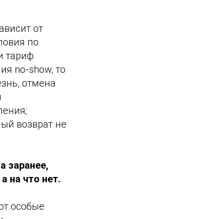
ависит от
ловия по
и тариф
я no-show, то
знь, отмена
я
ления;
ый возврат не
а заранее,
а на что нет.
ют особые