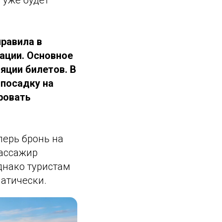
 уже будет
правила в
ации. Основное
яции билетов. В
 посадку на
ровать
перь бронь на
пассажир
днако туристам
матически.