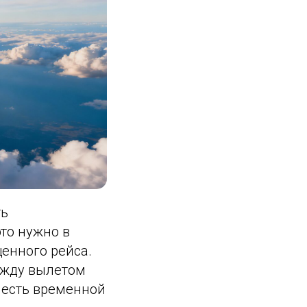
ть
то нужно в
щенного рейса.
между вылетом
 есть временной