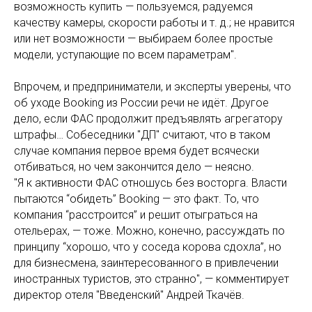
возможность купить — пользуемся, радуемся
качеству камеры, скорости работы и т. д.; не нравится
или нет возможности — выбираем более простые
модели, уступающие по всем параметрам".
Впрочем, и предприниматели, и эксперты уверены, что
об уходе Booking из России речи не идёт. Другое
дело, если ФАС продолжит предъявлять агрегатору
штрафы… Собеседники "ДП" считают, что в таком
случае компания первое время будет всячески
отбиваться, но чем закончится дело — неясно.
"Я к активности ФАС отношусь без восторга. Власти
пытаются “обидеть” Booking — это факт. То, что
компания “расстроится” и решит отыграться на
отельерах, — тоже. Можно, конечно, рассуждать по
принципу “хорошо, что у соседа корова сдохла”, но
для бизнесмена, заинтересованного в привлечении
иностранных туристов, это странно", — комментирует
директор отеля "Введенский" Андрей Ткачёв.