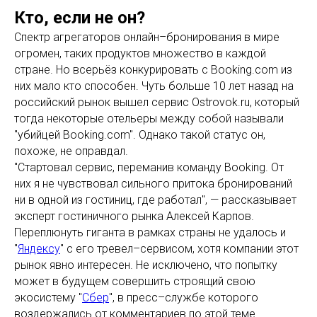
Кто, если не он?
Спектр агрегаторов онлайн–бронирования в мире
огромен, таких продуктов множество в каждой
стране. Но всерьёз конкурировать с Booking.com из
них мало кто способен. Чуть больше 10 лет назад на
российский рынок вышел сервис Ostrovok.ru, который
тогда некоторые отельеры между собой называли
"убийцей Booking.com". Однако такой статус он,
похоже, не оправдал.
"Стартовал сервис, переманив команду Booking. От
них я не чувствовал сильного притока бронирований
ни в одной из гостиниц, где работал", — рассказывает
эксперт гостиничного рынка Алексей Карпов.
Переплюнуть гиганта в рамках страны не удалось и
"
Яндексу
" с его тревел–сервисом, хотя компании этот
рынок явно интересен. Не исключено, что попытку
может в будущем совершить строящий свою
экосистему "
Сбер
", в пресс–службе которого
воздержались от комментариев по этой теме.