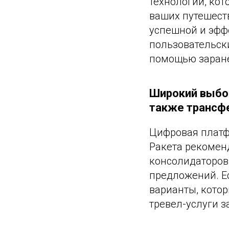
технологии, ко
ваших путешест
успешной и эффе
пользовательски
помощью заране
Широкий выбор
также трансф
Цифровая платф
Ракета рекомен
консолидаторов
предложений. Е
варианты, котор
тревел-услуги 