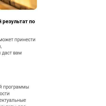
 результат по
 может принести
,
 даст вам
ей программы
ости
лектуальные