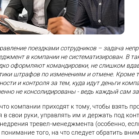
правление поездками сотрудников – задача непр
еджмент в компании не систематизирован. В та
дко оформляют командировки, не слишком вдав
тики штрафов по изменениям и отмене. Кроме т
ости и контроля за тем, куда идут деньги компа
енно не консолидированы - ведь каждый сам за
что компании приходят к тому, чтобы взять пр
в свои руки, управлять им и держать под кон
внедрения тревел-менеджмента (особенно, есл
 понимание того, на что следует обратить вни