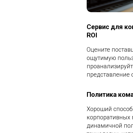
Сервис для ко
ROI
Оцените постав
ощутимую польз
проанализируйт
представление о
Политика кома
Хороший способ
корпоративных 
динамичной пол