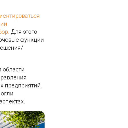
риентироваться
ции
бор.
Для этого
лючевые функции
решения/
и области
правления
х предприятий.
могли
аспектах.