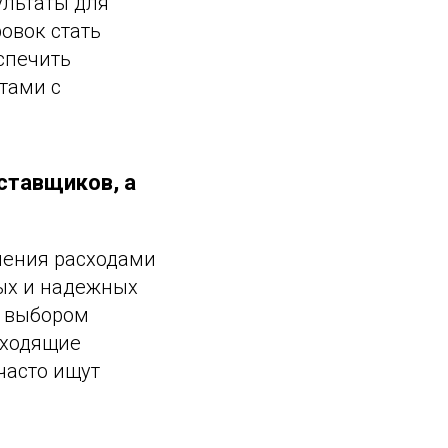
ультаты для
овок стать
спечить
тами с
ставщиков, а
ления расходами
ных и надежных
м выбором
дходящие
часто ищут