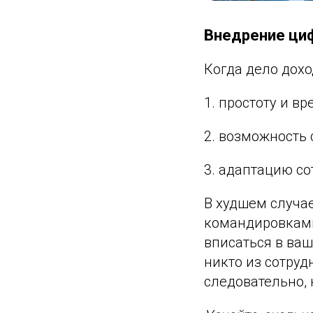
Внедрение ци
Когда дело дох
1. простоту и в
2. возможность
3. адаптацию со
В худшем случа
командировками
вписаться в ваш
никто из сотруд
следовательно, 