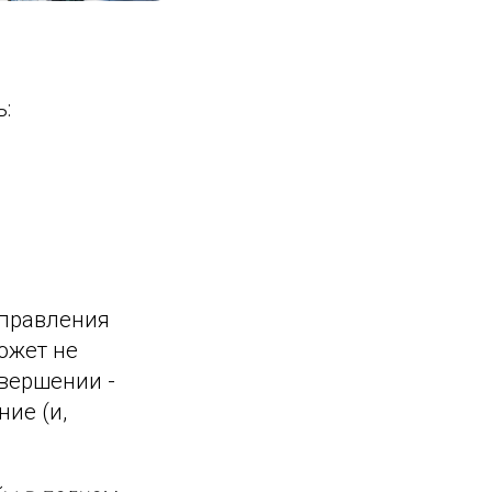
:
управления
ожет не
авершении -
ние (и,