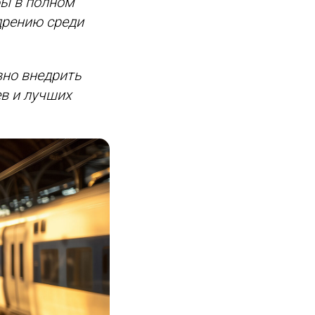
бы в полном
едрению среди
вно внедрить
в и лучших