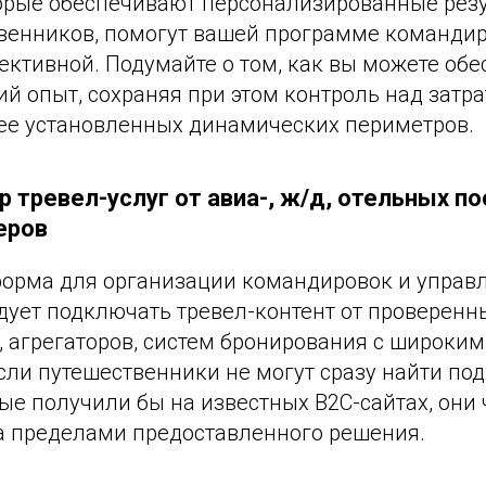
торые обеспечивают персонализированные рез
венников, помогут вашей программе командир
ктивной. Подумайте о том, как вы можете обе
й опыт, сохраняя при этом контроль над затра
е установленных динамических периметров.
 тревел-услуг от авиа-, ж/д, отельных по
еров
орма для организации командировок и управ
дует подключать тревел-контент от проверен
, агрегаторов, систем бронирования c широки
сли путешественники не могут сразу найти по
ые получили бы на известных B2C-сайтах, они 
за пределами предоставленного решения.