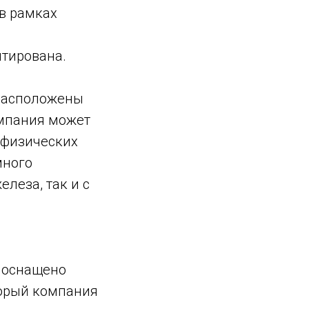
 в рамках
нтирована.
 расположены
омпания может
ю физических
много
леза, так и с
ь оснащено
торый компания