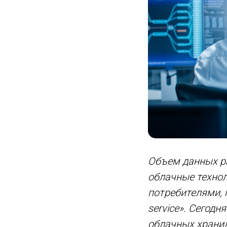
Объем данных ра
облачные технол
потребителями, 
service». Сегод
облачных хранил