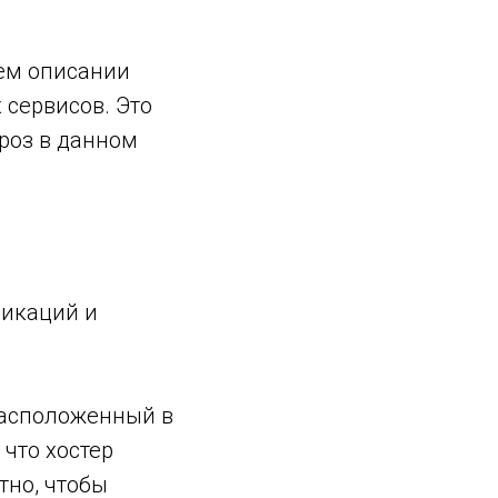
щем описании
 сервисов. Это
роз в данном
никаций и
расположенный в
что хостер
тно, чтобы