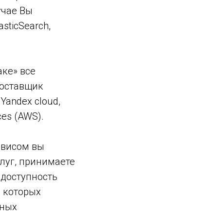
учае Вы
sticSearch,
аке» все
Поставщик
andex cloud,
ces (AWS).
рвисом вы
луг, принимаете
 доступность
а которых
нных