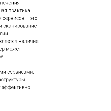
спечения
шая практика
 сервисов – это
 и сканирование
огии
вляется наличие
ер может
е.
ыми сервисами,
аструктуры
т эффективно