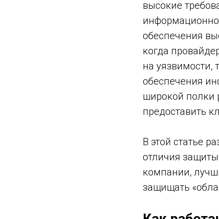
высокие требов
информационной
обеспечения выс
когда провайде
на уязвимости,
обеспечения ин
широкой полки 
предоставить кл
В этой статье р
отличия защиты
компании, лучш
защищать «облак
Как работа