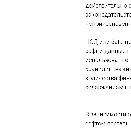
действительно о
законодательст
неприкосновенн
ЦОД или data-ц
софт и данные 
использовать ег
хранилищ на «на
количества фина
содержанием шт
В зависимости о
софтом поставщ