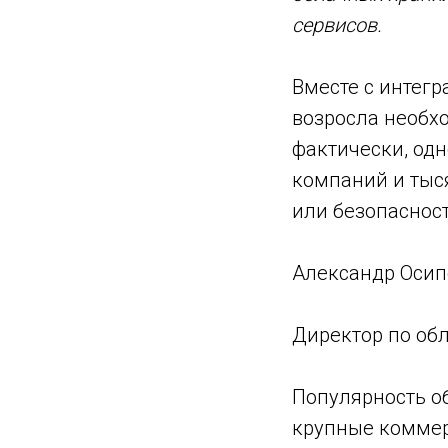
сервисов.
Вместе с интегр
возросла необх
фактически, одн
компаний и тыся
или безопаснос
Александр Осип
Директор по о
Популярность об
крупные коммер