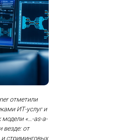
ner отметили
ками ИТ-услуг и
 модели «…-as-a-
 везде: от
а и стриминговых