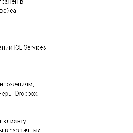
транен в
фейса.
ии ICL Services
приложениям,
еры: Dropbox,
ют клиенту
ы в различных