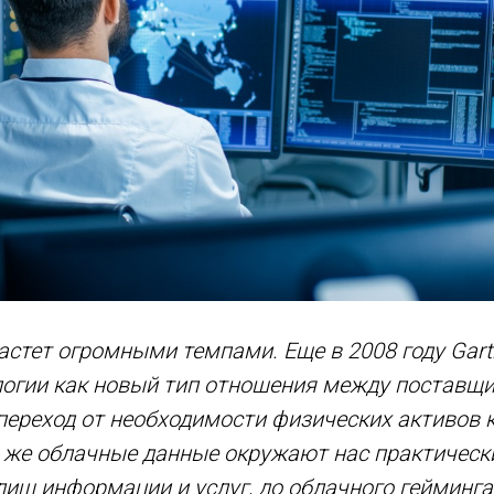
стет огромными темпами. Еще в 2008 году Gart
огии как новый тип отношения между поставщи
переход от необходимости физических активов к
ня же облачные данные окружают нас практически
ищ информации и услуг, до облачного гейминг