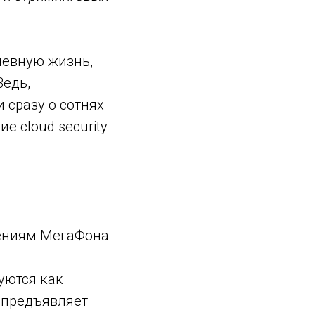
невную жизнь,
Ведь,
 сразу о сотнях
 cloud security
ениям МегаФона
уются как
о предъявляет