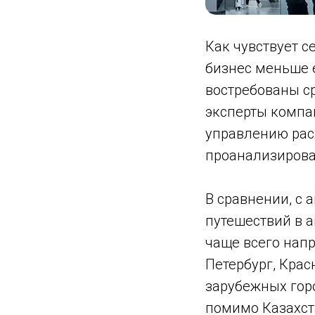
Как чувствует с
бизнес меньше 
востребованы ср
эксперты компа
управлению расх
проанализирова
В сравнении, с
путешествий в а
чаще всего напр
Петербург, Крас
зарубежных горо
помимо Казахста