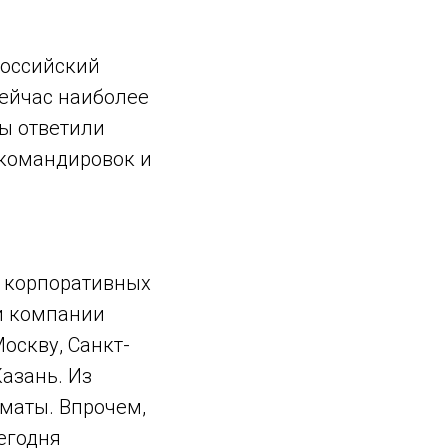
российский
сейчас наиболее
сы ответили
 командировок и
т корпоративных
ии компании
оскву, Санкт-
Казань. Из
лматы. Впрочем,
егодня