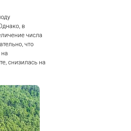
иоду
Однако, в
величение числа
ательно, что
 на
е, снизилась на