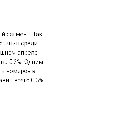
 сегмент. Так,
остиниц среди
нешнем апреле
 на 5,2%. Одним
ть номеров в
авил всего 0,3%