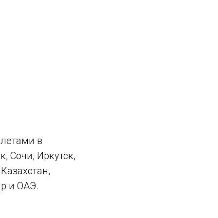
олетами в
, Сочи, Иркутск,
 Казахстан,
р и ОАЭ.