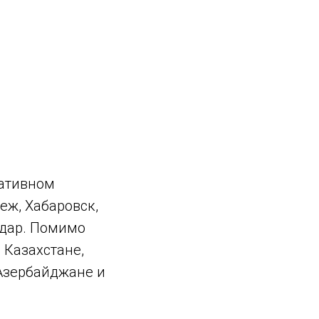
ративном
еж, Хабаровск,
одар. Помимо
 Казахстане,
 Азербайджане и