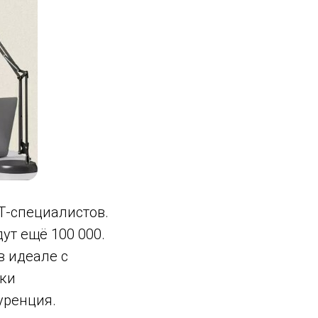
Т-специалистов.
ут ещё 100 000.
в идеале с
вки
уренция.