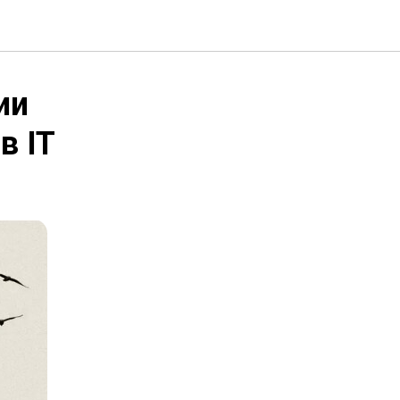
ии
в IT