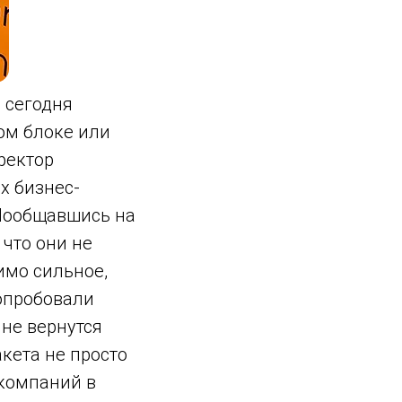
 сегодня
ом блоке или
ректор
х бизнес-
 Пообщавшись на
 что они не
имо сильное,
опробовали
не вернутся
акета не просто
 компаний в