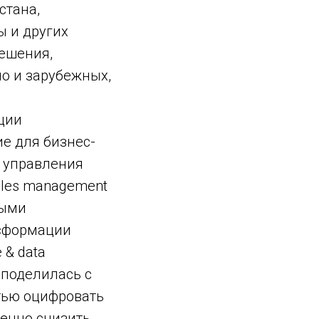
стана,
ы и других
решения,
но и зарубежных,
ции
е для бизнес-
я управления
les management
ными
нсформации
 & data
 поделилась с
тью оцифровать
енно снизить