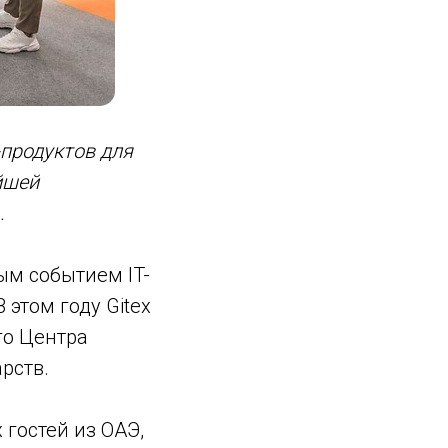
-продуктов для
йшей
.
ым событием IT-
этом году Gitex
го Центра
рств.
гостей из ОАЭ,