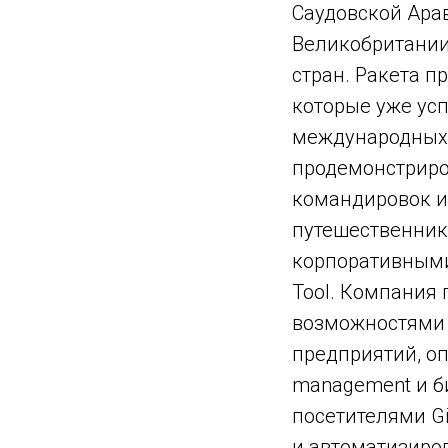
Саудовской Арав
Великобритании,
стран. Ракета 
которые уже усп
международных 
продемонстриро
командировок и
путешественнико
корпоративными
Tool. Компания
возможностями 
предприятий, о
management и б
посетителями G
и автоматизиро