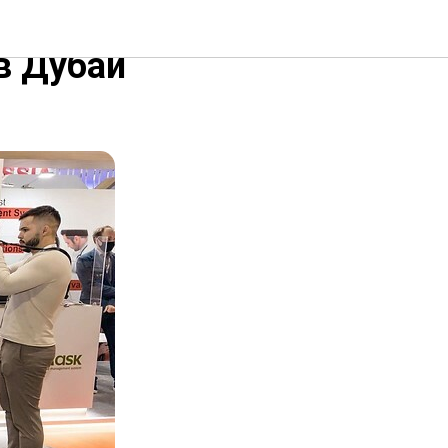
шей
в Дубай