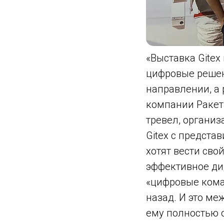
«Выставка Gitex
цифровые решен
направлении, а 
компании Ракета
тревел, органи
Gitex с предста
хотят вести сво
эффективное ди
«цифровые кома
назад. И это ме
ему полностью о