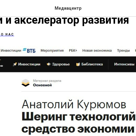
инг технологий - средств
Медиацентр
 и акселератор развития
 О НАС