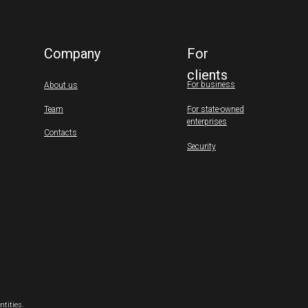
Company
For
clients
For business
About us
Team
For state-owned
enterprises
Contacts
Security
ntities.