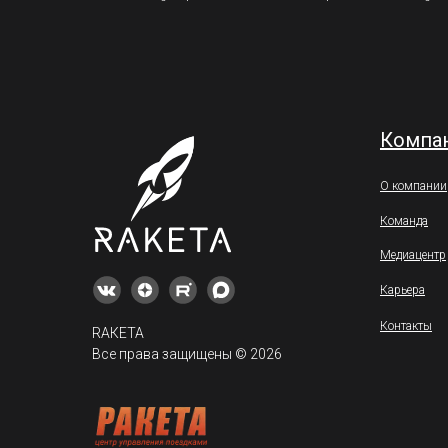
Ознакомьтесь с нашей
Политикой конфиденциальности
Компа
и
Политикой
Цифровая платформа Ракета - решение для корпоративных клиентов
О компании
Команда
Медиацентр
Карьера
Контакты
RАКЕТА
Все права защищены © 2026