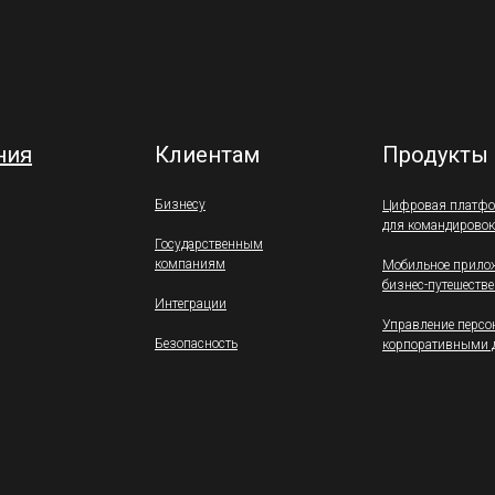
ния
 использования файлов cookies
Клиентам
.
Продукты
, юридических лиц.
Бизнесу
Цифровая платф
для командировок
Государственным
компаниям
Мобильное прило
бизнес-путешеств
Интеграции
Управление перс
Безопасность
корпоративными