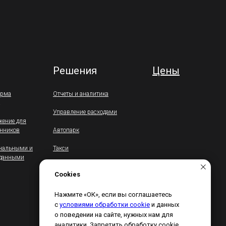
Решения
Цены
орма
Отчеты и аналитика
Управление расходами
жение для
енников
Автопарк
ональными и
Такси
 данными
Страхование
Cookies
Cookies
Нажмите «ОК», если вы соглашаетесь
Click «OK» if you agree to the terms of
с
условиями обработки cookie
и данных
processing cookies
о поведении на сайте, нужных нам для
and website behavior data
that we need for analytics. You can disable
аналитики. Запретить обработку cookie