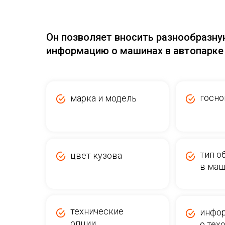
Он позволяет вносить разнообразн
информацию о машинах в автопарке
госн
марка и модель
тип о
цвет кузова
в ма
технические
инфо
опции
о тех