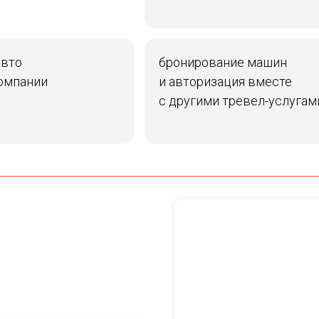
авто
бронирование машин
компании
и авторизация вместе
с другими тревел-услугам
Отправляя форму, вы подтверждаете, что даете
Согласие на
обработку персональных данных
,
определенных в
Политике
конфиденциальности
Отправить