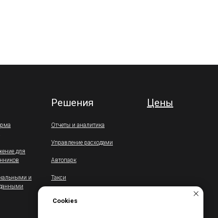
Решения
Цены
орма
Отчеты и аналитика
Управление расходами
жение для
енников
Автопарк
ональными и
Такси
 данными
Страхование
Cookies