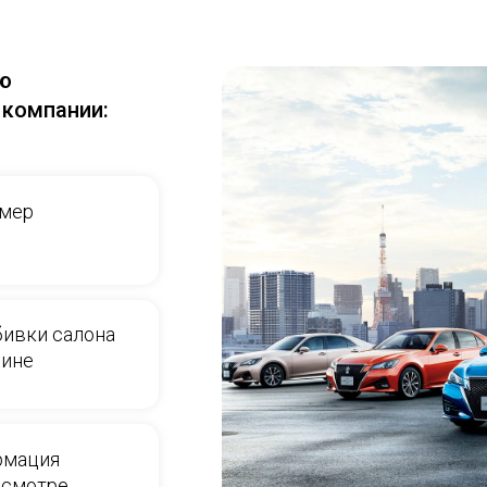
ую
 компании:
омер
бивки салона
шине
рмация
осмотре