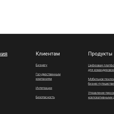
ния
Клиентам
Продукты
Бизнесу
Цифровая платф
для командировок
Государственным
компаниям
Мобильное прило
бизнес-путешеств
Интеграции
Управление перс
Безопасность
корпоративными