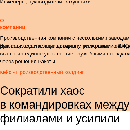
Инженеры, руководители, закупщики
О
компании
Производственная компания с несколькими заводам
Как производственный холдинг с несколькими заво
руководителей и закупщиков внутри страны, по СНГ 
выстроил единое управление служебными поездкам
через решения Ракеты.
Кейс •
Производственный холдинг
Сократили хаос
в командировках между
филиалами и усилили