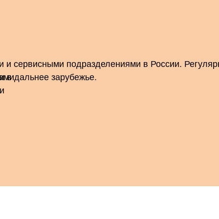
и и сервисными подразделениями в России. Регуля
дами
и в дальнее зарубежье.
и